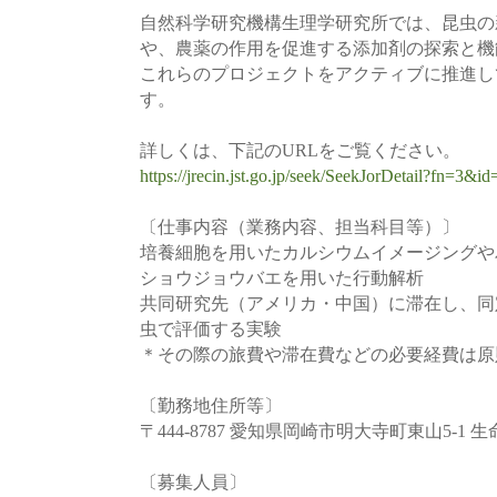
自然科学研究機構生理学研究所では、昆虫の
や、農薬の作用を促進する添加剤の探索と機
これらのプロジェクトをアクティブに推進し
す。
詳しくは、下記のURLをご覧ください。
https://jrecin.jst.go.jp/seek/SeekJorDetail?fn=3&
〔仕事内容（業務内容、担当科目等）〕
培養細胞を用いたカルシウムイメージングや
ショウジョウバエを用いた行動解析
共同研究先（アメリカ・中国）に滞在し、同
虫で評価する実験
＊その際の旅費や滞在費などの必要経費は原
〔勤務地住所等〕
〒444-8787 愛知県岡崎市明大寺町東山5-1
〔募集人員〕