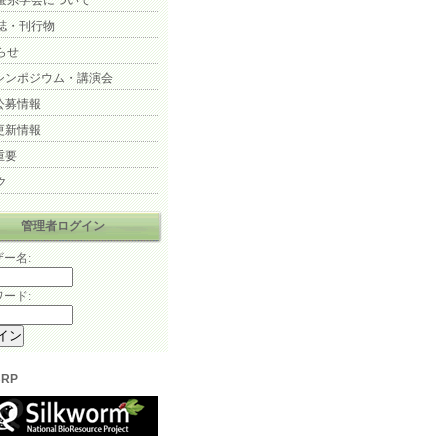
蚕糸学会について
誌・刊行物
らせ
シンポジウム・講演会
公募情報
更新情報
重要
ク
管理者ログイン
ー名:
ード:
BRP