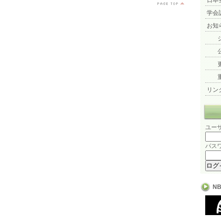
日本
学会
お知
リン
ユーザ
パスワ
N