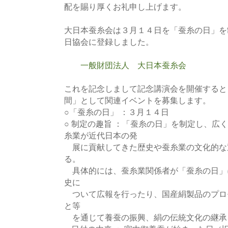
配を賜り厚くお礼申し上げます。
大日本蚕糸会は３月１４日を「蚕糸の日」を
日協会に登録しました。
一般財団法人 大日本蚕糸会
これを記念しまして記念講演会を開催すると
間」として関連イベントを募集します。
○「蚕糸の日」 ：３月１４日
○ 制定の趣旨 ：「蚕糸の日」を制定し、広
糸業が近代日本の発
展に貢献してきた歴史や蚕糸業の文化的な
る。
具体的には、蚕糸業関係者が「蚕糸の日」
史に
ついて広報を行ったり、国産絹製品のプロ
と等
を通じて養蚕の振興、絹の伝統文化の継承