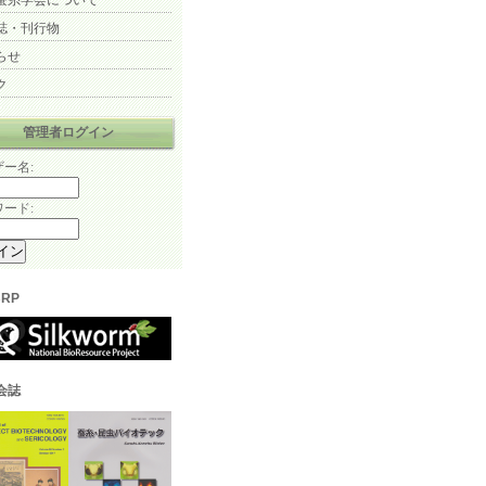
蚕糸学会について
誌・刊行物
らせ
ク
管理者ログイン
ー名:
ード:
BRP
会誌