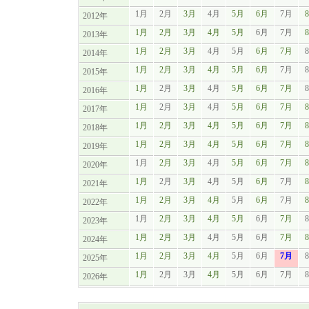
1月
2月
3月
4月
5月
6月
7月
2012年
1月
2月
3月
4月
5月
6月
7月
2013年
1月
2月
3月
4月
5月
6月
7月
2014年
1月
2月
3月
4月
5月
6月
7月
2015年
1月
2月
3月
4月
5月
6月
7月
2016年
1月
2月
3月
4月
5月
6月
7月
2017年
1月
2月
3月
4月
5月
6月
7月
2018年
1月
2月
3月
4月
5月
6月
7月
2019年
1月
2月
3月
4月
5月
6月
7月
2020年
1月
2月
3月
4月
5月
6月
7月
2021年
1月
2月
3月
4月
5月
6月
7月
2022年
1月
2月
3月
4月
5月
6月
7月
2023年
1月
2月
3月
4月
5月
6月
7月
2024年
1月
2月
3月
4月
5月
6月
7月
2025年
1月
2月
3月
4月
5月
6月
7月
2026年